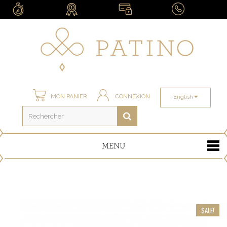
MON PANIER
CONNEXION
English
MENU
SALE!