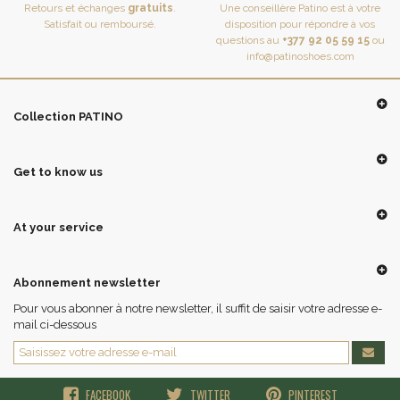
Retours et échanges
gratuits
.
Une conseillère Patino est à votre
Satisfait ou remboursé.
disposition pour répondre à vos
questions au
+377 92 05 59 15
ou
info@patinoshoes.com
Collection PATINO
Get to know us
At your service
Abonnement newsletter
Pour vous abonner à notre newsletter, il suffit de saisir votre adresse e-
mail ci-dessous
FACEBOOK
TWITTER
PINTEREST