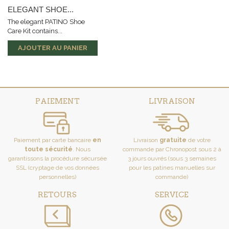
ELEGANT SHOE...
The elegant PATINO Shoe
Care Kit contains...
AJOUTER AU PANIER
PAIEMENT
LIVRAISON
Paiement par carte bancaire
en
Livraison
gratuite
de votre
toute sécurité
. Nous
commande par Chronopost sous 2 à
garantissons la procédure sécursée
3 jours ouvrés (sous 3 semaines
SSL (cryptage de vos données
pour les patines manuelles sur
personnelles)
commande)
RETOURS
SERVICE