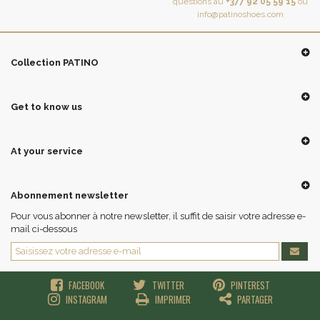
questions au
+377 92 05 59 15
ou
info@patinoshoes.com
Collection PATINO
Get to know us
At your service
Abonnement newsletter
Pour vous abonner à notre newsletter, il suffit de saisir votre adresse e-
mail ci-dessous
FACEBOOK
TWITTER
PINTEREST
INSTAGRAM
IMPRIMER
PARTAGER