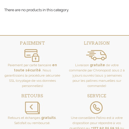
There are no products in this category.
PAIEMENT
LIVRAISON
Paiement par carte bancaire
en
Livraison
gratuite
de votre
toute sécurité
. Nous
commande par Chronopost sous 2 à
garantissons la procédure sécursée
3 jours ouvrés (sous 3 semaines
SSL (cryptage de vos données
pour les patines manuelles sur
personnelles)
commande)
RETOURS
SERVICE
Retours et échanges
gratuits
.
Une conseillère Patino est à votre
Satisfait ou remboursé.
disposition pour répondre à vos
questions au
+377 92 05 59 15
ou