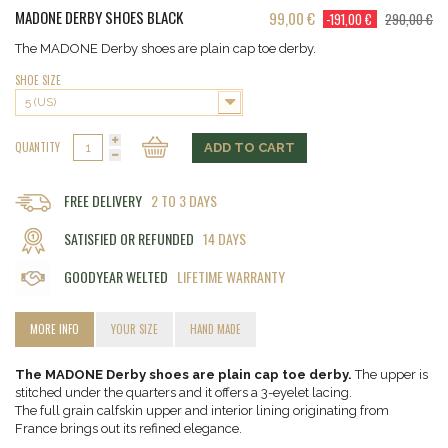
MADONE DERBY SHOES BLACK
99,00 €
-191,00 €
290,00 €
The MADONE Derby shoes are plain cap toe derby.
SHOE SIZE
5 (US)
QUANTITY
ADD TO CART
FREE DELIVERY
2 TO 3 DAYS
SATISFIED OR REFUNDED
14 DAYS
GOODYEAR WELTED
LIFETIME WARRANTY
MORE INFO
YOUR SIZE
HAND MADE
The MADONE Derby shoes are plain cap toe derby.
The upper is
stitched under the quarters and it offers a 3-eyelet lacing.
The full grain calfskin upper and interior lining originating from
France brings out its refined elegance.