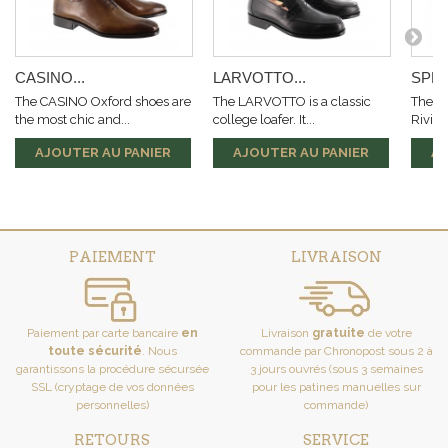
CASINO...
LARVOTTO...
SPEL
The CASINO Oxford shoes are
The LARVOTTO is a classic
The s
the most chic and...
college loafer. It...
Riviera
AJOUTER AU PANIER
AJOUTER AU PANIER
AJ
PAIEMENT
LIVRAISON
Paiement par carte bancaire
en
Livraison
gratuite
de votre
toute sécurité
. Nous
commande par Chronopost sous 2 à
garantissons la procédure sécursée
3 jours ouvrés (sous 3 semaines
SSL (cryptage de vos données
pour les patines manuelles sur
personnelles)
commande)
RETOURS
SERVICE