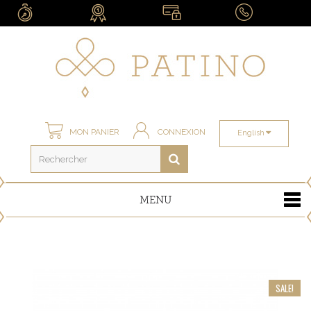
MON PANIER
CONNEXION
English
MENU
SALE!