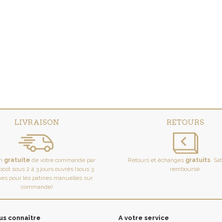
LIVRAISON
RETOURS
on
gratuite
de votre commande par
Retours et échanges
gratuits
. Sa
ost sous 2 à 3 jours ouvrés (sous 3
remboursé.
es pour les patines manuelles sur
commande)
us connaître
A votre service