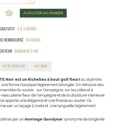
AJOUTER AU PANIER
 GRATUITE
2 À 3 JOURS
 OU REMBOURSÉ
14 JOURS
ODYEAR
GARANTIE À VIE
VOTRE POINTURE
FAIT MAIN
E Noir est un Richelieu à bout golf fleuri
au style très
r une forme classique légèrement allongée. On retrouve des
ensemble du soulier : sur l'empeigne, sur les côtés et à
de veau pleine fleur de l'empeigne et de la doublure intérieure
e apporte une élégance et une finesse au soulier. Ce
ise par un laçage 5 rivets et une languette légèrement
ctérise par un
montage Goodyear
synonyme de longévité