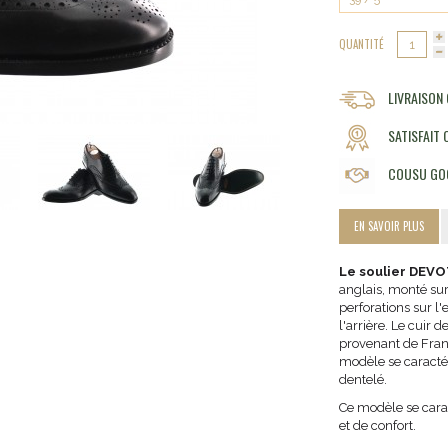
QUANTITÉ
LIVRAISON
SATISFAIT
COUSU GO
EN SAVOIR PLUS
Le soulier DEVOT
anglais, monté su
perforations sur l'
l'arrière. Le cuir 
provenant de Franc
modèle se caractér
dentelé.
Ce modèle se cara
et de confort.