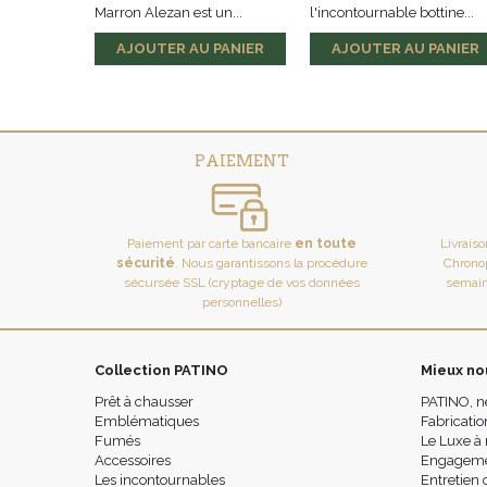
Marron Alezan est un...
l'incontournable bottine...
AJOUTER AU PANIER
AJOUTER AU PANIER
PAIEMENT
Paiement par carte bancaire
en toute
Livrais
sécurité
. Nous garantissons la procédure
Chronop
sécursée SSL (cryptage de vos données
semain
personnelles)
Collection PATINO
Mieux no
Prêt à chausser
PATINO, n
Emblématiques
Fabricatio
Fumés
Le Luxe à 
Accessoires
Engagemen
Les incontournables
Entretien 