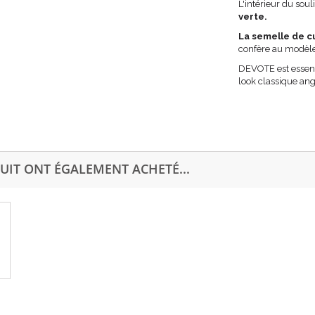
L'intérieur du sou
verte.
La semelle de cu
confère au modèle
DEVOTE est essent
look classique ang
UIT ONT ÉGALEMENT ACHETÉ...