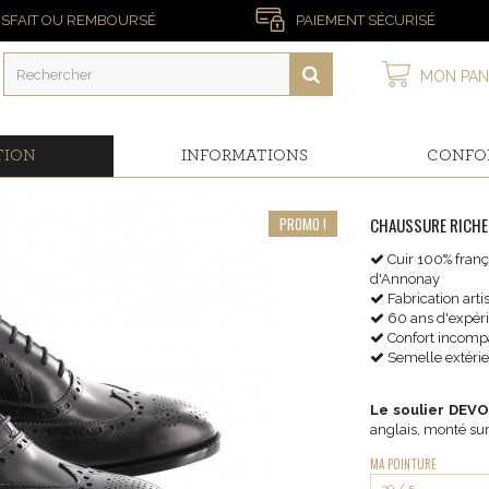
ISFAIT OU REMBOURSÉ
PAIEMENT SÉCURISÉ
MON PAN
TION
INFORMATIONS
CONFO
PROMO !
CHAUSSURE RICHEL
Cuir 100% frança
d'Annonay
Fabrication art
60 ans d'expér
Confort incomp
Semelle extérie
Le soulier DEVOT
anglais, monté su
MA POINTURE
39 / 5