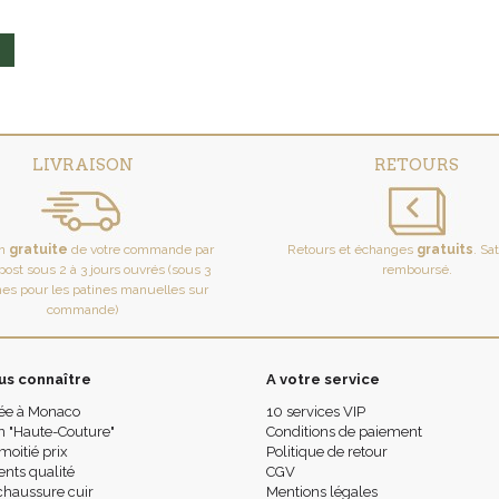
LIVRAISON
RETOURS
on
gratuite
de votre commande par
Retours et échanges
gratuits
. Sa
ost sous 2 à 3 jours ouvrés (sous 3
remboursé.
es pour les patines manuelles sur
commande)
us connaître
A votre service
ée à Monaco
10 services VIP
n "Haute-Couture"
Conditions de paiement
moitié prix
Politique de retour
ts qualité
CGV
chaussure cuir
Mentions légales