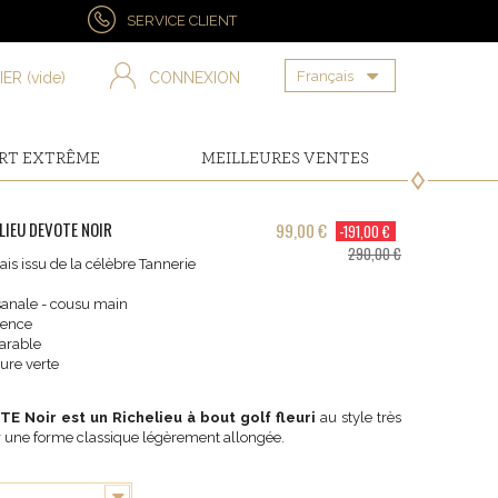
SERVICE CLIENT
Français
IER
(vide)
CONNEXION
RT EXTRÊME
MEILLEURES VENTES
IEU DEVOTE NOIR
99,00 €
-191,00 €
290,00 €
is issu de la célèbre Tannerie
isanale - cousu main
ience
arable
ure verte
E Noir est un Richelieu à bout golf fleuri
au style très
r une forme classique légèrement allongée.