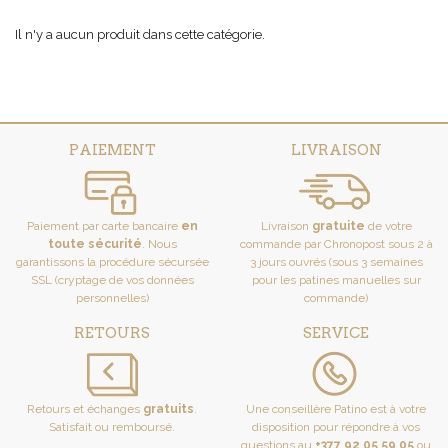
Il n'y a aucun produit dans cette catégorie.
PAIEMENT
LIVRAISON
Paiement par carte bancaire
en
Livraison
gratuite
de votre
toute sécurité
. Nous
commande par Chronopost sous 2 à
garantissons la procédure sécursée
3 jours ouvrés (sous 3 semaines
SSL (cryptage de vos données
pour les patines manuelles sur
personnelles)
commande)
RETOURS
SERVICE
Retours et échanges
gratuits
.
Une conseillère Patino est à votre
Satisfait ou remboursé.
disposition pour répondre à vos
questions au
+377 92 05 59 05
ou