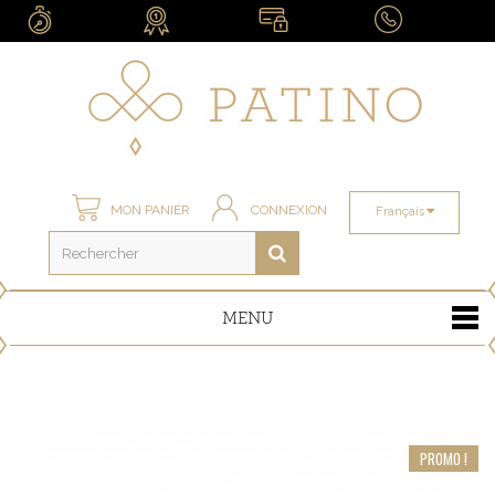
MON PANIER
CONNEXION
Français
MENU
PROMO !