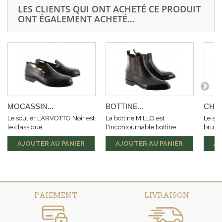
LES CLIENTS QUI ONT ACHETÉ CE PRODUIT
ONT ÉGALEMENT ACHETÉ...
MOCASSIN...
BOTTINE...
CHAU
Le soulier LARVOTTO Noir est
La bottine MILLO est
Le so
le classique...
l'incontournable bottine...
brun e
AJOUTER AU PANIER
AJOUTER AU PANIER
AJ
PAIEMENT
LIVRAISON