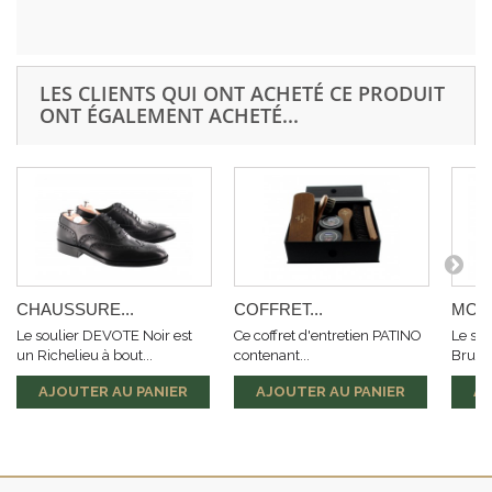
LES CLIENTS QUI ONT ACHETÉ CE PRODUIT
ONT ÉGALEMENT ACHETÉ...
CHAUSSURE...
COFFRET...
MOCA
Le soulier DEVOTE Noir est
Ce coffret d'entretien PATINO
Le so
un Richelieu à bout...
contenant...
Brun es
AJOUTER AU PANIER
AJOUTER AU PANIER
AJ