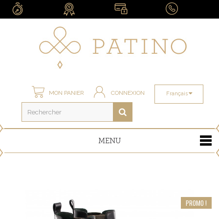
MON PANIER
CONNEXION
Français
MENU
PROMO !