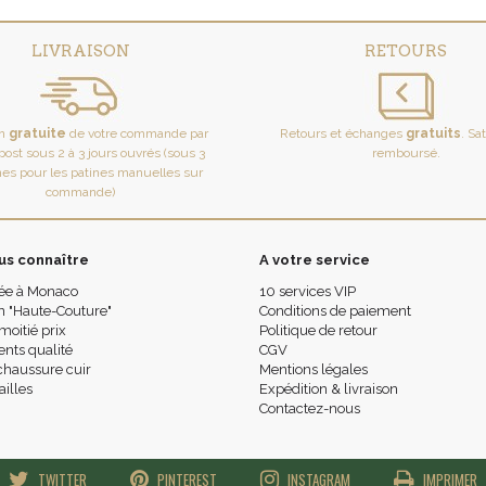
LIVRAISON
RETOURS
on
gratuite
de votre commande par
Retours et échanges
gratuits
. Sa
ost sous 2 à 3 jours ouvrés (sous 3
remboursé.
es pour les patines manuelles sur
commande)
us connaître
A votre service
ée à Monaco
10 services VIP
n "Haute-Couture"
Conditions de paiement
moitié prix
Politique de retour
ts qualité
CGV
chaussure cuir
Mentions légales
ailles
Expédition & livraison
Contactez-nous
TWITTER
PINTEREST
INSTAGRAM
IMPRIMER