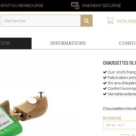
ISFAIT OU REMBOURSÉ
PAIEMENT SÉCURISÉ
MON PAN
TION
INFORMATIONS
CONFO
CHAUSSETTES FIL 
Cuir 100% franç
Fabrication art
60 ans d'expér
Confort incomp
Semelle extérie
Chaussettes très é
MA POINTURE
38/41 - 4/7