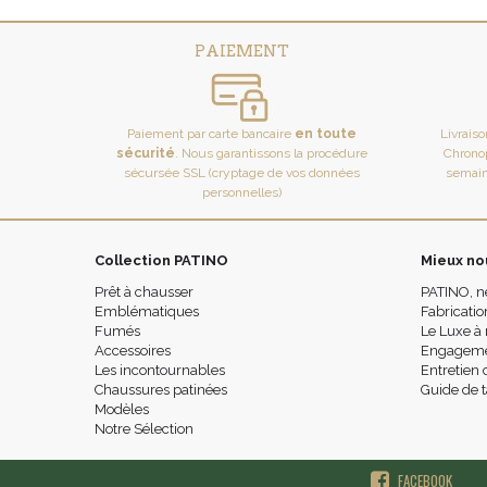
PAIEMENT
Paiement par carte bancaire
en toute
Livrais
sécurité
. Nous garantissons la procédure
Chronop
sécursée SSL (cryptage de vos données
semain
personnelles)
Collection PATINO
Mieux no
Prêt à chausser
PATINO, n
Emblématiques
Fabricatio
Fumés
Le Luxe à 
Accessoires
Engagemen
Les incontournables
Entretien 
Chaussures patinées
Guide de t
Modèles
Notre Sélection
FACEBOOK