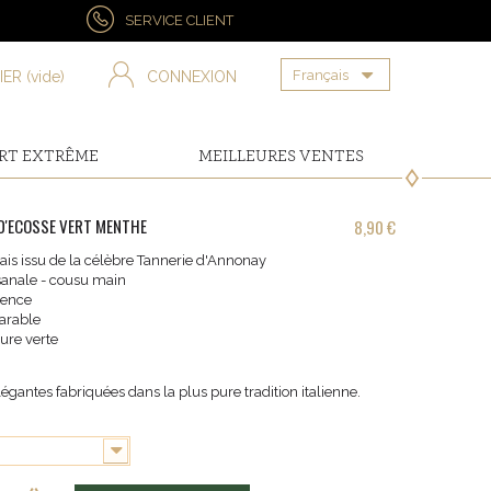
SERVICE CLIENT
Français
IER
(vide)
CONNEXION
RT EXTRÊME
MEILLEURES VENTES
D'ECOSSE VERT MENTHE
8,90 €
ais issu de la célèbre Tannerie d'Annonay
isanale - cousu main
ience
arable
ure verte
légantes fabriquées dans la plus pure tradition italienne.