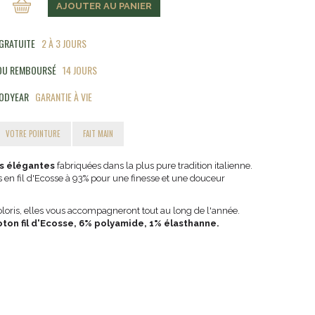
AJOUTER AU PANIER
 GRATUITE
2 À 3 JOURS
 OU REMBOURSÉ
14 JOURS
ODYEAR
GARANTIE À VIE
VOTRE POINTURE
FAIT MAIN
s élégantes
fabriquées dans la plus pure tradition italienne.
es en fil d'Ecosse à 93% pour une finesse et une douceur
loris, elles vous accompagneront tout au long de l'année.
oton fil d'Ecosse, 6% polyamide, 1% élasthanne.