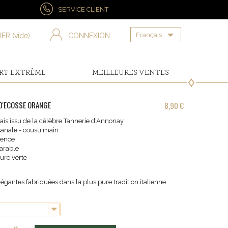
SERVICE CLIENT
Français
IER
(vide)
CONNEXION
RT EXTRÊME
MEILLEURES VENTES
D'ECOSSE ORANGE
8,90 €
ais issu de la célèbre Tannerie d'Annonay
isanale - cousu main
ience
arable
ure verte
légantes fabriquées dans la plus pure tradition italienne.