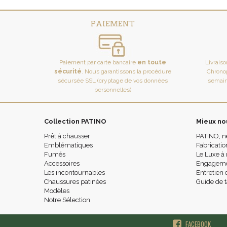
PAIEMENT
Paiement par carte bancaire
en toute
Livrais
sécurité
. Nous garantissons la procédure
Chronop
sécursée SSL (cryptage de vos données
semain
personnelles)
Collection PATINO
Mieux no
Prêt à chausser
PATINO, n
Emblématiques
Fabricatio
Fumés
Le Luxe à 
Accessoires
Engagemen
Les incontournables
Entretien 
Chaussures patinées
Guide de t
Modèles
Notre Sélection
FACEBOOK