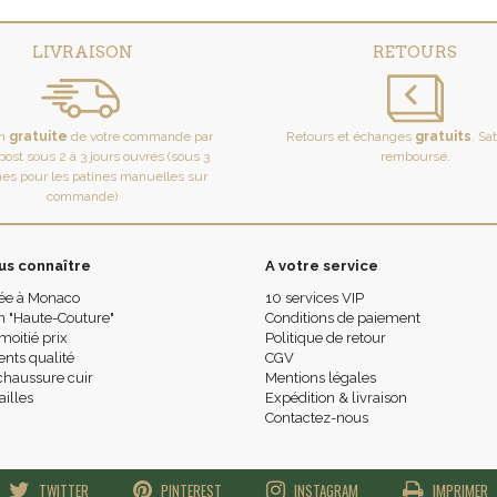
LIVRAISON
RETOURS
on
gratuite
de votre commande par
Retours et échanges
gratuits
. Sa
ost sous 2 à 3 jours ouvrés (sous 3
remboursé.
es pour les patines manuelles sur
commande)
us connaître
A votre service
ée à Monaco
10 services VIP
n "Haute-Couture"
Conditions de paiement
moitié prix
Politique de retour
ts qualité
CGV
chaussure cuir
Mentions légales
ailles
Expédition & livraison
Contactez-nous
TWITTER
PINTEREST
INSTAGRAM
IMPRIMER