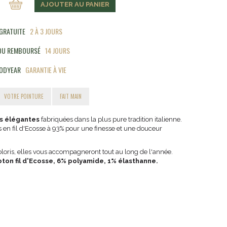
AJOUTER AU PANIER
 GRATUITE
2 À 3 JOURS
 OU REMBOURSÉ
14 JOURS
ODYEAR
GARANTIE À VIE
VOTRE POINTURE
FAIT MAIN
s élégantes
fabriquées dans la plus pure tradition italienne.
es en fil d'Ecosse à 93% pour une finesse et une douceur
loris, elles vous accompagneront tout au long de l'année.
oton fil d'Ecosse, 6% polyamide, 1% élasthanne.