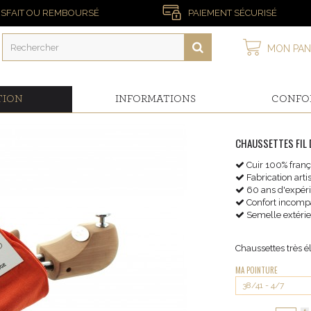
ISFAIT OU REMBOURSÉ
PAIEMENT SÉCURISÉ
MON PAN
TION
INFORMATIONS
CONFO
CHAUSSETTES FIL 
Cuir 100% franç
Fabrication art
60 ans d'expér
Confort incomp
Semelle extérie
Chaussettes très é
MA POINTURE
38/41 - 4/7