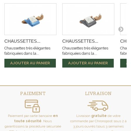
CHAUSSETTES...
CHAUSSETTES...
CHAU
Chaussettes très élégantes
Chaussettes très élégantes
Chauss
fabriquées dans la...
fabriquées dans la...
fabriq
AJOUTER AU PANIER
AJOUTER AU PANIER
AJ
PAIEMENT
LIVRAISON
Paiement par carte bancaire
en
Livraison
gratuite
de votre
toute sécurité
. Nous
commande par Chronopost sous 2 à
garantissons la procédure sécursée
3 jours ouvrés (sous 3 semaines